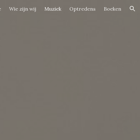
e
Wie zijn wij
Muziek
Optredens
Boeken
ion